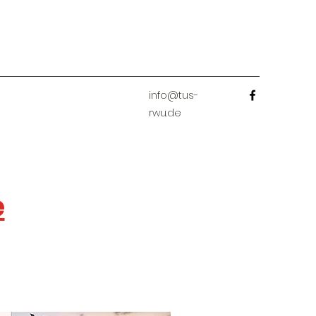
info@tus-
rwu.de
e